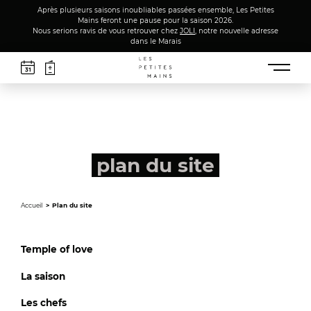
Après plusieurs saisons inoubliables passées ensemble, Les Petites
Mains feront une pause pour la saison 2026.
Nous serions ravis de vous retrouver chez
JOLI
, notre nouvelle adresse
dans le Marais
plan du site
Accueil
Plan du site
Temple of love
La saison
Les chefs