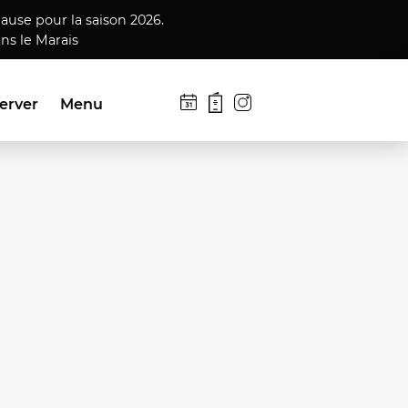
ause pour la saison 2026.
ns le Marais
erver
Menu