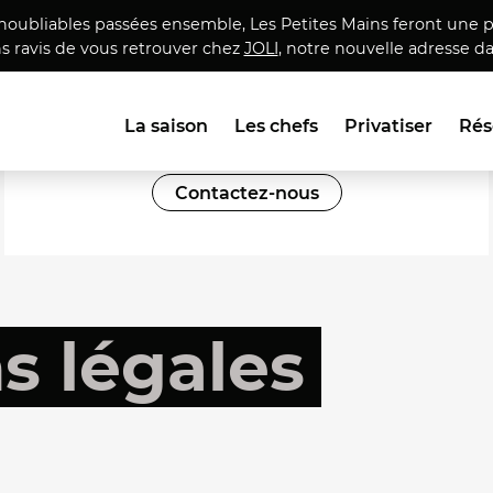
inoubliables passées ensemble, Les Petites Mains feront une p
s ravis de vous retrouver chez
JOLI
, notre nouvelle adresse da
La saison
Les chefs
Privatiser
Rés
Vous organisez un événement ?
Contactez-nous
s légales