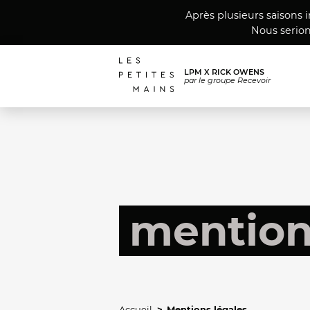
Après plusieurs saisons 
Nous serion
LPM X RICK OWENS
par le groupe Recevoir
mention
Accueil
Mentions légales