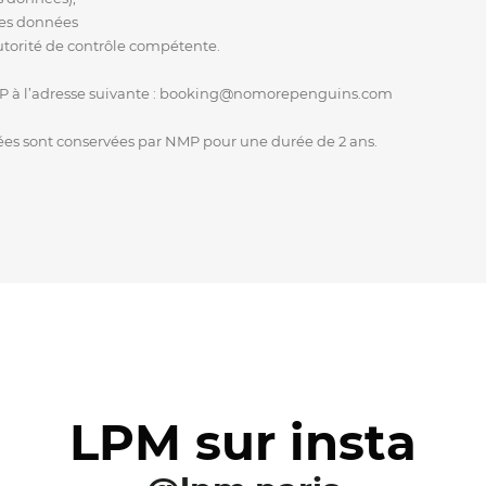
 des données
utorité de contrôle compétente.
P à l’adresse suivante : booking@nomorepenguins.com
ées sont conservées par NMP pour une durée de 2 ans.
LPM sur insta