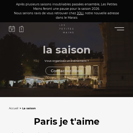
Après plusieurs saisons inoubliables passées ensemble, Les Petites
Mains feront une pause pour la saison 2026.
Nous serions ravis de vous retrouver chez
JOLI
, notre nouvelle adresse
dans le Marais
la saison
Vous organisez un événement ?
Contactez-nous
Accueil
La saison
Paris je t'aime