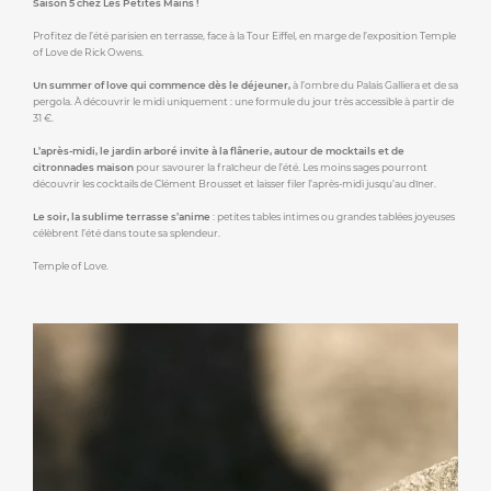
Saison 5 chez Les Petites Mains !
Profitez de l’été parisien en terrasse, face à la Tour Eiffel, en marge de l’exposition Temple
of Love de Rick Owens.
Un summer of love qui commence dès le déjeuner,
à l’ombre du Palais Galliera et de sa
pergola. À découvrir le midi uniquement : une formule du jour très accessible à partir de
31 €.
L’après-midi, le jardin arboré invite à la flânerie, autour de mocktails et de
citronnades maison
pour savourer la fraîcheur de l’été. Les moins sages pourront
découvrir les cocktails de Clément Brousset et laisser filer l’après-midi jusqu’au dîner.
Le soir, la sublime terrasse s’anime
: petites tables intimes ou grandes tablées joyeuses
célèbrent l’été dans toute sa splendeur.
Temple of Love.