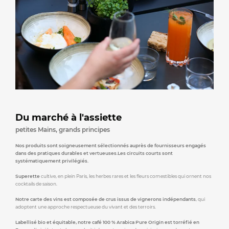
Du marché à l'assiette
petites Mains, grands principes
Nos produits sont soigneusement sélectionnés auprès de fournisseurs engagés
dans des pratiques durables et vertueuses.Les circuits courts sont
systématiquement privilégiés.
Superette
cultive, en plein Paris, les herbes rares et les fleurs comestibles qui ornent nos
cocktails de saison.
Notre carte des vins est composée de crus issus de vignerons indépendants
, qui
adoptent une approche respectueuse du vivant et des terroirs.
Labellisé bio et équitable, notre café 100 % Arabica Pure Origin est torréfié en