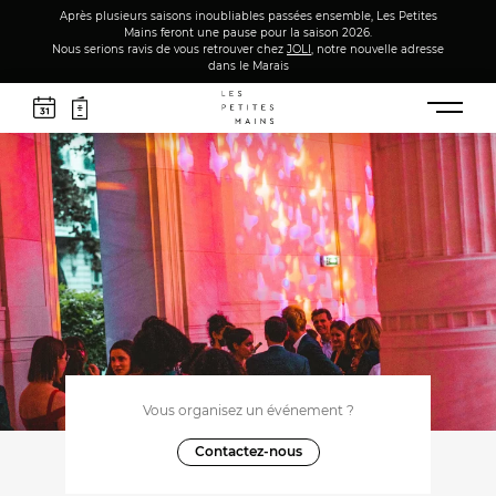
Après plusieurs saisons inoubliables passées ensemble, Les Petites
Mains feront une pause pour la saison 2026.
Nous serions ravis de vous retrouver chez
JOLI
, notre nouvelle adresse
dans le Marais
Vous organisez un événement ?
Contactez-nous