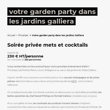
votre garden party dans
les jardins galliera
Accueil
Privatiser
Votre garden party dans les jardins Galliera
Soirée privée mets et cocktails
à partir de
230
€ HT/personne
sur une base de
250 personnes
Vous recherchez un lieu exclusif pour votre prochain événement d'été ?
Privatisez Les Petites Mains, cocon d'élégance au cœur des jardins du Palais Galliera.
À partir de 19h nous recevons vos invités autour d'un
accueil champagne et de jolies
pièces
sélectionnées au cœur de la carte printemps-été de
NMP
, notre traiteur
référencé.
On se laisse ensuite aller à la rêverie culinaire, en découvrant sur les buffets ensoleillés,
les
belles assiettes du chef Jared Phillips en format traiteur
, dressées sous vos yeux.
Pour compléter le rêve,
les cocktails du surdoué Vincent Diener
s'inspirent
ouvertement des robes iconiques de la collection permanente du Musée de la Mode. De