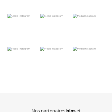
Nos partenaires
bios
et